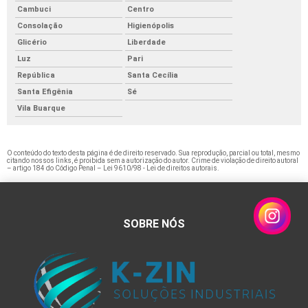
Cambuci
Centro
Consolação
Higienópolis
Glicério
Liberdade
Luz
Pari
República
Santa Cecília
Santa Efigênia
Sé
Vila Buarque
O conteúdo do texto desta página é de direito reservado. Sua reprodução, parcial ou total, mesmo
citando nossos links, é proibida sem a autorização do autor. Crime de violação de direito autoral
– artigo 184 do Código Penal –
Lei 9610/98 - Lei de direitos autorais
.
SOBRE NÓS