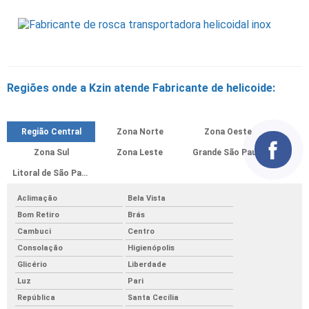
Regiões onde a Kzin atende Fabricante de helicoide:
Região Central
Zona Norte
Zona Oeste
Zona Sul
Zona Leste
Grande São Paulo
Litoral de São Paulo
Aclimação
Bela Vista
Bom Retiro
Brás
Cambuci
Centro
Consolação
Higienópolis
Glicério
Liberdade
Luz
Pari
República
Santa Cecília