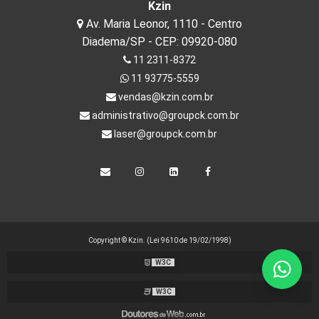
Kzin
Av. Maria Leonor, 1110 - Centro
Diadema/SP - CEP: 09920-080
11 2311-8372
11 93775-5559
vendas@kzin.com.br
administrativo@groupck.com.br
laser@groupck.com.br
Copyright © Kzin. (Lei 9610 de 19/02/1998)
W3C
W3C