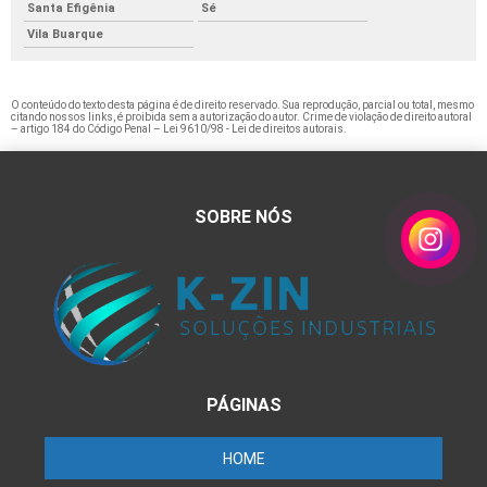
Santa Efigênia
Sé
Vila Buarque
O conteúdo do texto desta página é de direito reservado. Sua reprodução, parcial ou total, mesmo
citando nossos links, é proibida sem a autorização do autor. Crime de violação de direito autoral
– artigo 184 do Código Penal –
Lei 9610/98 - Lei de direitos autorais
.
SOBRE NÓS
PÁGINAS
HOME