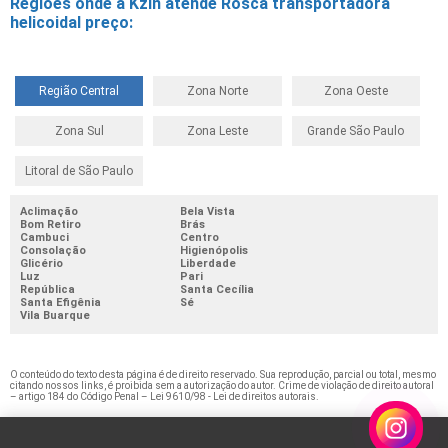
Regiões onde a Kzin atende Rosca transportadora
helicoidal preço:
Região Central
Zona Norte
Zona Oeste
Zona Sul
Zona Leste
Grande São Paulo
Litoral de São Paulo
Aclimação
Bela Vista
Bom Retiro
Brás
Cambuci
Centro
Consolação
Higienópolis
Glicério
Liberdade
Luz
Pari
República
Santa Cecília
Santa Efigênia
Sé
Vila Buarque
O conteúdo do texto desta página é de direito reservado. Sua reprodução, parcial ou total, mesmo
citando nossos links, é proibida sem a autorização do autor. Crime de violação de direito autoral
– artigo 184 do Código Penal –
Lei 9610/98 - Lei de direitos autorais
.